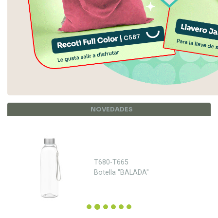
Anterior
Proxima
NOVEDADES
T680-T665
Botella "BALADA"